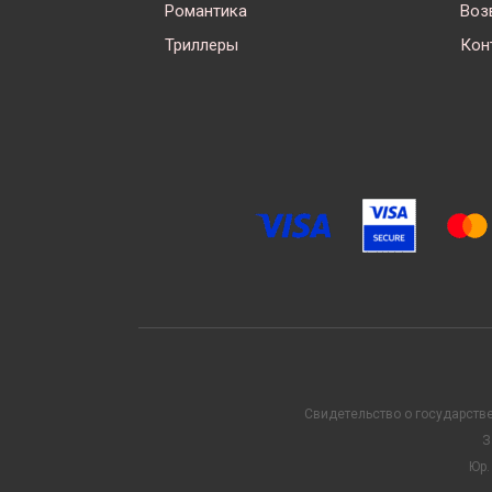
Романтика
Воз
Триллеры
Кон
Свидетельство о государств
З
Юр.