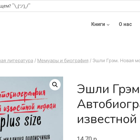
Книги
О нас
ая литература
/
Мемуары и биография
/
Эшли Грэм. Новая м
Эшли Грэм
Автобиогр
известной 
14.70
р.