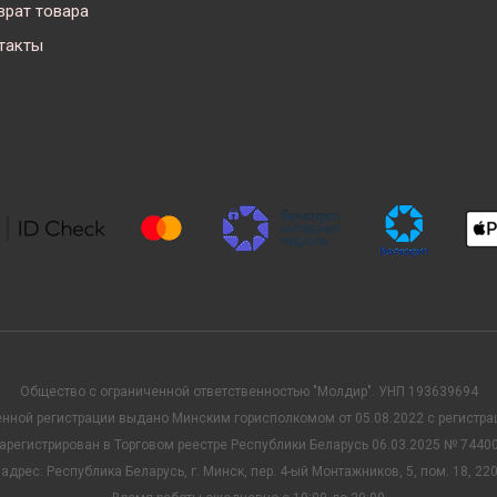
врат товара
такты
Общество с ограниченной ответственностью "Молдир". УНП 193639694
енной регистрации выдано Минским горисполкомом от 05.08.2022 с регист
арегистрирован в Торговом реестре Республики Беларусь 06.03.2025 № 7440
 адрес: Республика Беларусь, г. Минск, пер. 4-ый Монтажников, 5, пом. 18, 22