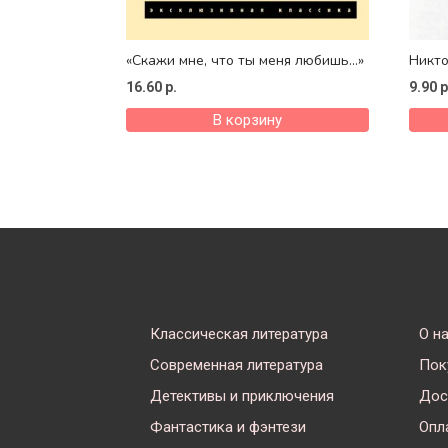
«Скажи мне, что ты меня любишь…»
Никто
мир. 
16.60
р.
9.90
р
В корзину
Классическая литература
О н
Современная литература
Пок
Детективы и приключения
Дос
Фантастика и фэнтези
Опл