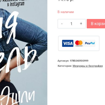
В наличии
Количество
В корз
товара
Эшли
Грэм.
Новая
модель.
Артикул:
9785040930999
Категория:
Мемуары и биография
Автобиография
самой
известной
модели
plus