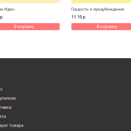
ин Иден
Гордость и предубеждение
р.
11.10
р.
В корзину
В корзину
ас
упателю
тавка
ата
врат товара