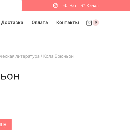
Чат
Канал
Доставка
Оплата
Контакты
0
ческая литература
/
Кола Брюньон
ньон
ину