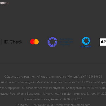
такты
Общество с ограниченной ответственностью "Молдир". УНП 193639694
енной регистрации выдано Минским горисполкомом от 05.08.2022 с регист
арегистрирован в Торговом реестре Республики Беларусь 06.03.2025 № 7440
 адрес: Республика Беларусь, г. Минск, пер. 4-ый Монтажников, 5, пом. 18, 22
Время работы ежедневно с 10:00 до 20:00
Контакты: +375 44 505 39 49, tomik.by.shop@gmail.com