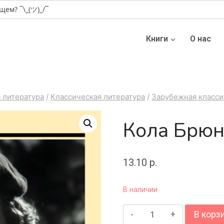
Книги
О нас
 литература
/
Классическая литература
/
Зарубежная класси
Кола Брю
13.10
р.
В наличии
Количество
В корз