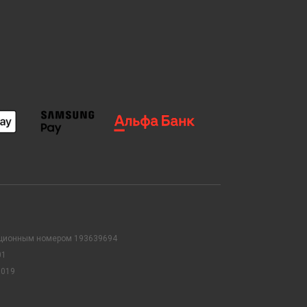
рационным номером 193639694
01
0019