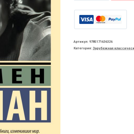
товара
Кола
Брюньон
Артикул:
9785171636326
Категория:
Зарубежная классическ