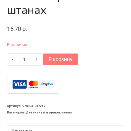
штанах
15.70
р.
В наличии
Количество
В корзину
товара
Витязь
в
розовых
штанах
Артикул:
9785041947217
Категория:
Детективы и приключения