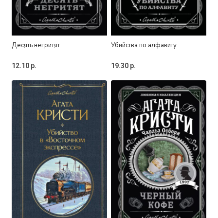
Десять негритят
Убийства по алфавиту
12.10
р.
19.30
р.