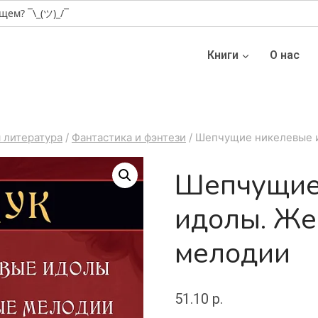
Книги
О нас
 литература
/
Фантастика и фэнтези
/
Шепчущие никелевые 
Шепчущие
идолы. Же
мелодии
51.10
р.