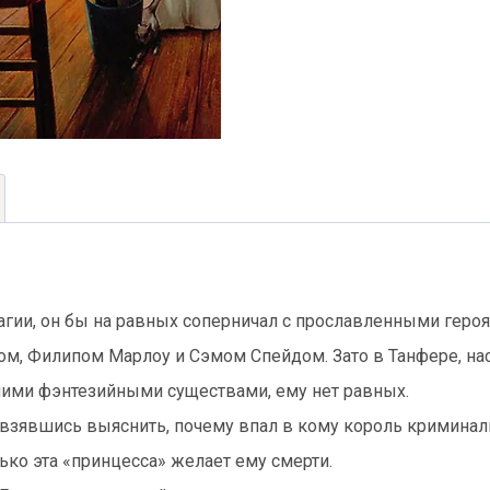
агии, он бы на равных соперничал с прославленными геро
, Филипом Марлоу и Сэмом Спейдом. Зато в Танфере, нас
очими фэнтезийными существами, ему нет равных.
зявшись выяснить, почему впал в кому король криминальн
лько эта «принцесса» желает ему смерти.