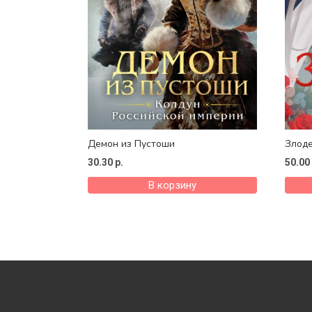
Демон из Пустоши
Злоде
30.30
р.
50.00
В корзину