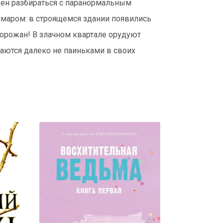
ден разбираться с паранормальным
шмаром: в строящемся здании появились
горожан! В злачном квартале орудуют
аются далеко не паиньками в своих