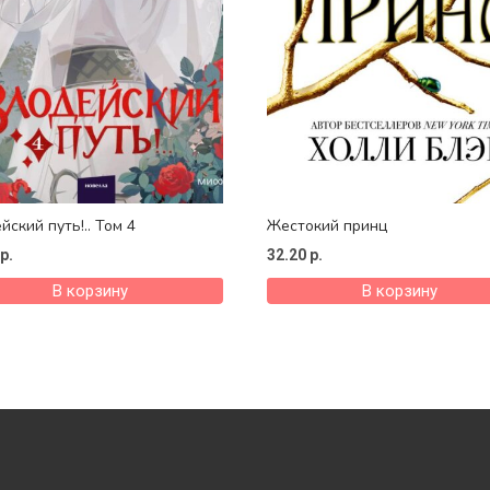
йский путь!.. Том 4
Жестокий принц
р.
32.20
р.
В корзину
В корзину