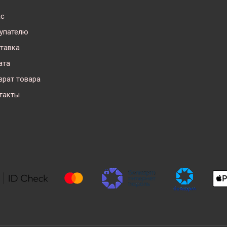
ас
упателю
тавка
ата
врат товара
такты