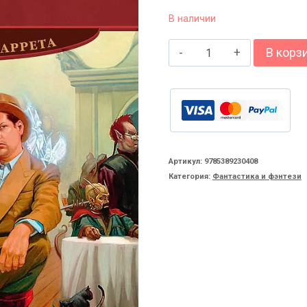
В наличии
Количество
В корз
товара
Шепчущие
никелевые
идолы.
Жестокие
Артикул:
9785389230408
Категория:
Фантастика и фэнтези
цинковые
мелодии